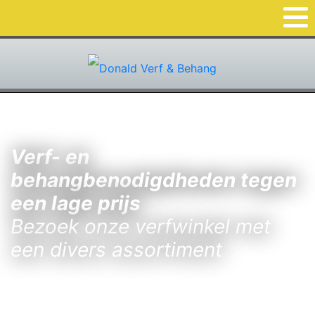
Verf- en
behangbenodigdheden tegen
een lage prijs
Bezoek onze verfwinkel met
een divers assortiment