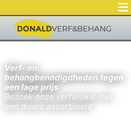
Verf- en
behangbenodigdheden tegen
een lage prijs
Bezoek onze verfwinkel met
een divers assortiment