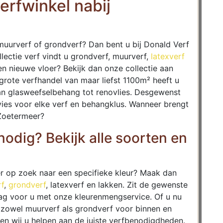
erfwinkel nabij
muurverf of grondverf? Dan bent u bij Donald Verf
llectie verf vindt u grondverf, muurverf,
latexverf
en nieuwe vloer? Bekijk dan onze collectie aan
 grote verfhandel van maar liefst 1100m² heeft u
an glasweefselbehang tot renovlies. Desgewenst
dvies voor elke verf en behangklus. Wanneer brengt
 Zoetermeer?
odig? Bekijk alle soorten en
er op zoek naar een specifieke kleur? Maak dan
f
,
grondverf
, latexverf en lakken. Zit de gewenste
aag voor u met onze kleurenmengservice. Of u nu
n zowel muurverf als grondverf voor binnen en
nen wij u helpen aan de juiste verfbenodigdheden.