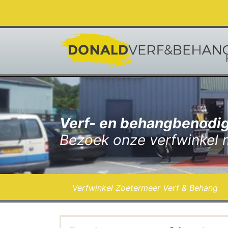
Verf- en behangbenodig
Bezoek onze verfwinkel 
Verfwinkel Zoetermeer Verf & Behang