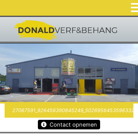
27067591_926456390845249_50269564535963321
Contact opnemen