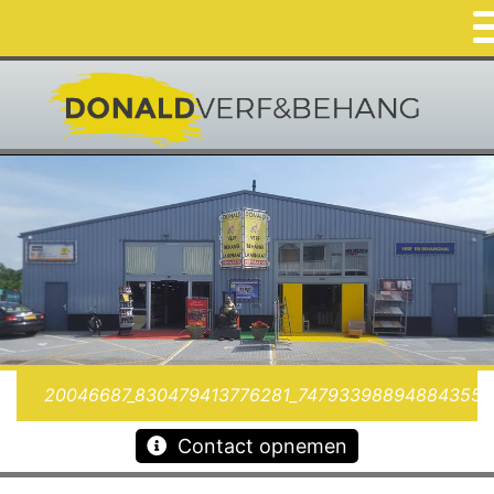
20046687_830479413776281_747933988948843555
Contact opnemen